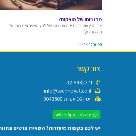
מהו כוחו של הואקום?
איך הבין אוטו פון גריקה את כוחו של לחץ האוויר ואת כוחו של
הואקום? 🧐
המשך קריאה>>
צור קשר
02-9932371
info@technokat.co.il
רימון 16 אפרת 9043500
כתבו לנו ב-whatsApp
יש לכם בקשות מיוחדות? השאירו פרטים ונחזור