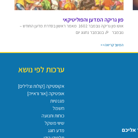
פון גריקה המדען והפוליטיקאי
אוטו פון גריקה נובמבר 1602 מאמר ראשון בסדרת מדען החודש –
נובמבר 🎉 בנובמבר נחגוג יום
המשך קריאה>>
ערכות לפי נושא
אקוסטיקה [קולות וצלילים]
אופטיקה [אור וראייה]
מגנטיות
חשמל
כוחות ותנועה
שיווי משקל
 אליכם
מדע חוגג
תלמודו בידו