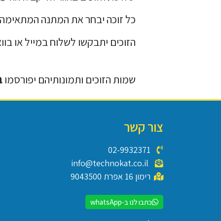
כל זוכה יבחר את המתנה המתאימה 
הזוכים יתבקשו לשלוח במייל או בוו
שמות
הזוכים
ותמונותיהם
יפורסמו
ב
צור קשר
02-9932371
info@technokat.co.il
רימון 16 אפרת 9043500
כתבו לנו ב-whatsApp