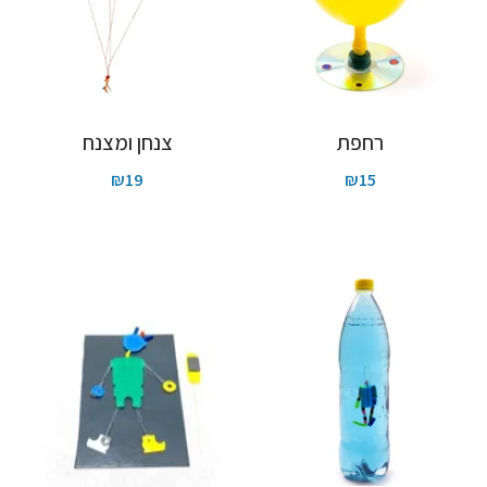
רחפת
צנחן ומצנח
₪
19
₪
15