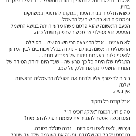
אלסנדרו וולטה החל להתעניין בתורת ה
חשמל
כבר בשלב מוקדם
בחייו.
כשהיה תלמיד בבית הספר, במקום להתעניין במשחקים
וממתקים הוא כתב שיר על החשמל.
הפעם הראשונה שהוא פרסם משהו מדעי הייתה בנושא החשמל
הסטטי. הוא אפילו ייצר מכשיר שהפיק חשמל כזה.
לא תאמינו – אבל ההמצאה הכי חשובה שלו – הסוללה
החשמלית הראשונה בעולם – נולדה בגלל ויכוח בינו לבין המדען
לואיג’י גלווני בעקבות ניתוח של צפרדע מתה…
התגלית שלו היתה כל כך מרעישה – שעד היום יחידת המידה של
המתח החשמלי נקראת וולט, על שמו.
רוצים להצטרף אליו ולבנות את הסוללה החשמלית הראשונה
שלנו?
אין בעיה.
אבל קודם כל נחקור –
מה פירוש המונח “אלקטרוכימיה”?
האם וכיצד אפשר להגביר את עוצמת הסוללה הכימית?
ועכשיו, לאט לאט וביסודיות – נבנה סוללה רטובה.
נתבסס על כל מה שלמדנו, ונשנה את העוצמה שלה עד שנוכל