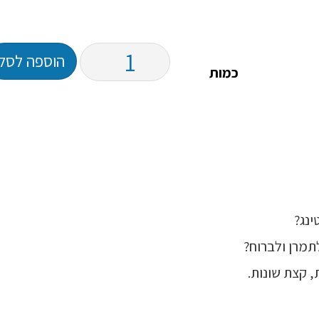
הוספה לסל
כמות
נג?
מרן ולברוח?
 קצת שונות.