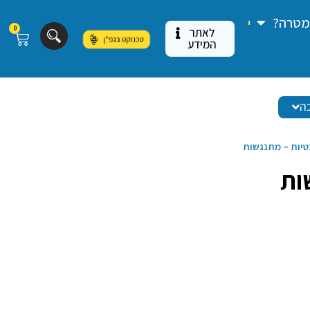
 מטרה?
0
לאתר
המידע
כה
נטיות – מתנגשות
ות