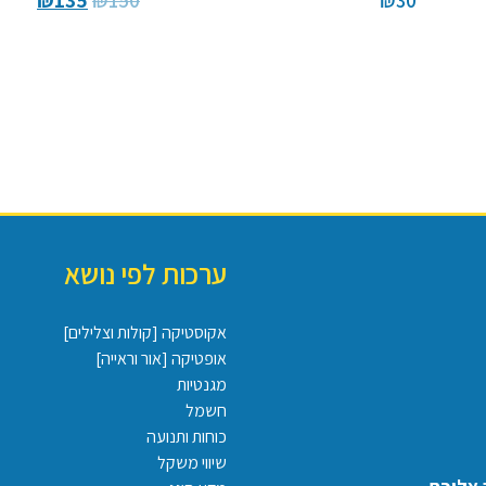
₪
135
₪
150
₪
30
ערכות לפי נושא
אקוסטיקה [קולות וצלילים]
אופטיקה [אור וראייה]
מגנטיות
חשמל
כוחות ותנועה
שיווי משקל