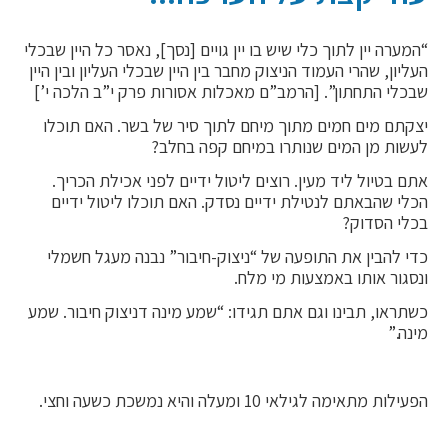
“המערה יין לתוך כלי שיש בו יין גויים [נסך], נאסר כל היין שבכלי
העליון, שהרי העמוד הניצוק מחבר בין היין שבכלי העליון ובין היין
שבכלי התחתון”. [הרמב”ם מאכלות אסורות פרק י”ב הלכה י’]
יצקתם מים חמים מתוך מיחם לתוך סיר של בשר. האם תוכלו
לעשות מן המים שנותרו במיחם קפה בחלב?
אתם בטיול ליד מעין. רוצים ליטול ידיים לפני אכילת הכריך.
הכלי שהבאתם לנטילת ידיים נסדק. האם תוכלו ליטול ידיים
בכלי הסדוק?
כדי להבין את התופעה של “ניצוק-חיבור” נבנה מעגל חשמלי
ונסגור אותו באמצעות מי מלח.
כשתראו, תבינו וגם אתם תגידו: “שמע מינה דניצוק חיבור. שמע
מינה.”
הפעילות מתאימה לגילאי 10 ומעלה והיא נמשכת
כשעה וחצי.