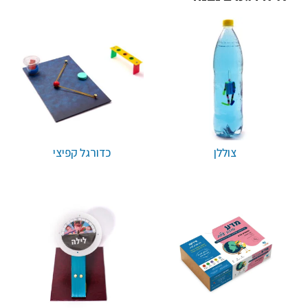
צוללן
כדורגל קפיצי