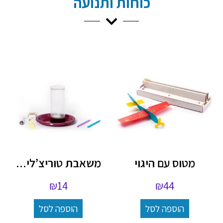
כוחות ותנועה
מטוס עם היגוי
משאבת טוריצ’לי...
₪
14
₪
44
הוספה לסל
הוספה לסל