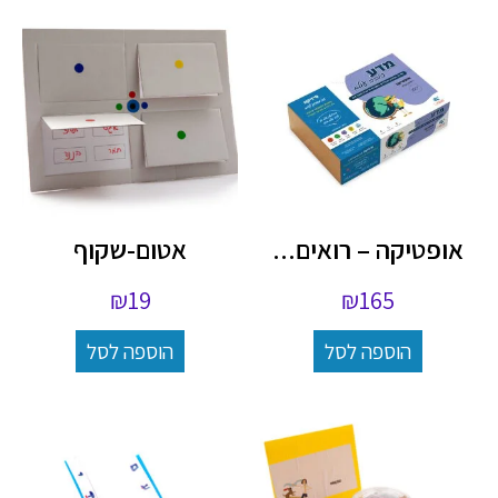
אופטיקה – רואים...
אטום-שקוף
₪
19
₪
165
הוספה לסל
הוספה לסל