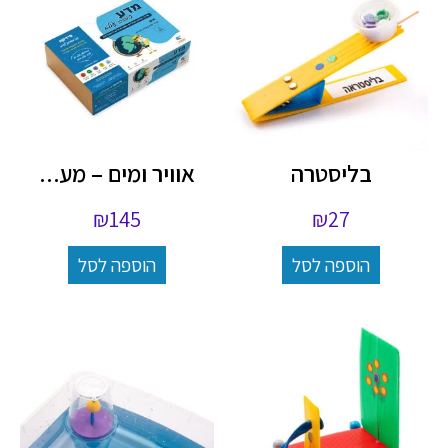
בליסטרה
אוויר ומים – מע...
₪
145
₪
27
הוספה לסל
הוספה לסל