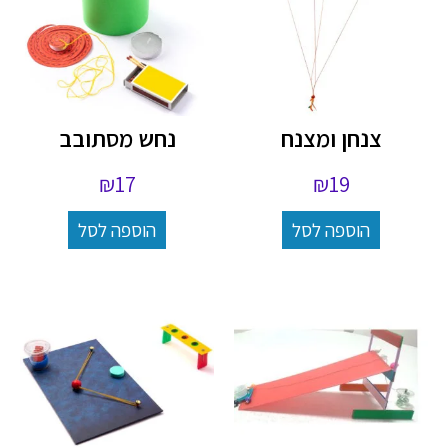
צנחן ומצנח
נחש מסתובב
₪
17
₪
19
הוספה לסל
הוספה לסל