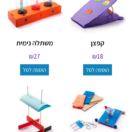
קפצן
משתלה נימית
₪
27
₪
18
הוספה לסל
הוספה לסל