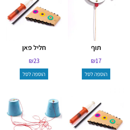
תוף
חליל פאן
₪
23
₪
17
הוספה לסל
הוספה לסל