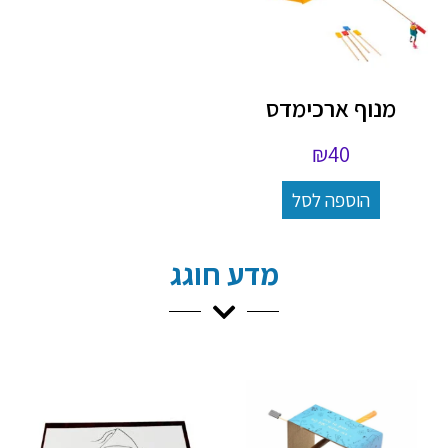
מנוף ארכימדס
₪
40
הוספה לסל
מדע חוגג