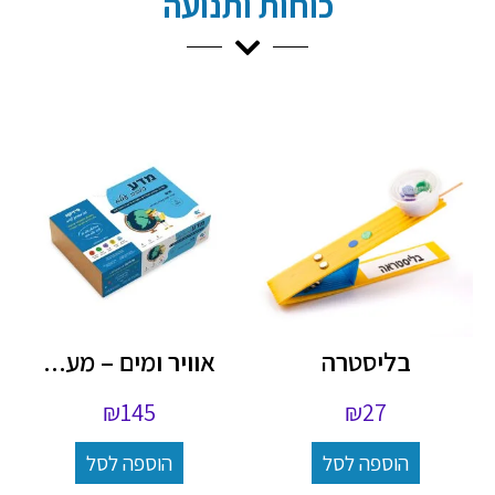
כוחות ותנועה
בליסטרה
אוויר ומים – מע...
₪
145
₪
27
הוספה לסל
הוספה לסל