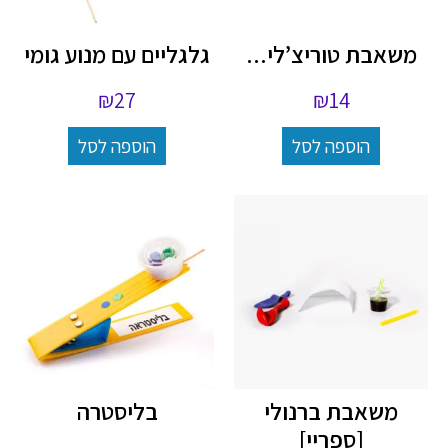
משאבת טוריצ’לי...
גלגליים עם מנוע גומי
₪
27
₪
14
הוספה לסל
הוספה לסל
משאבת ברנולי
בליסטרה
[ספריי]