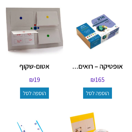
אופטיקה – רואים...
אטום-שקוף
₪
19
₪
165
הוספה לסל
הוספה לסל