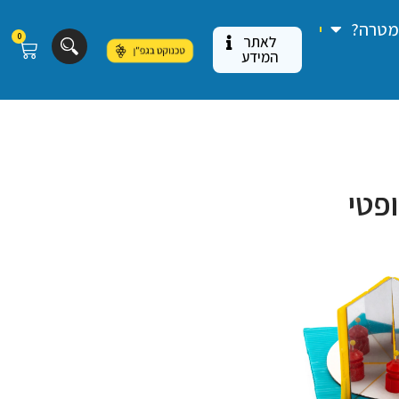
 מטרה?
0
לאתר
המידע
פטי