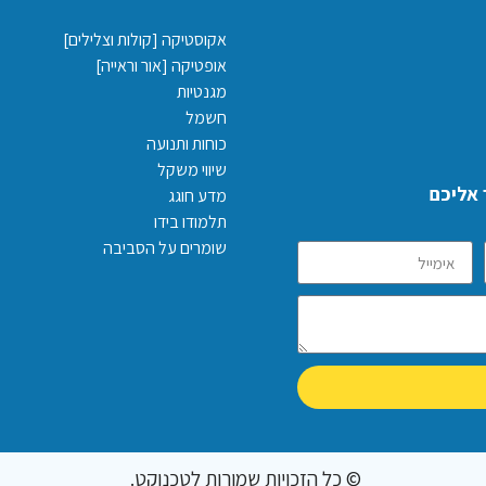
אקוסטיקה [קולות וצלילים]
אופטיקה [אור וראייה]
מגנטיות
חשמל
כוחות ותנועה
שיווי משקל
 אליכם
מדע חוגג
תלמודו בידו
שומרים על הסביבה
© כל הזכויות שמורות לטכנוקט.