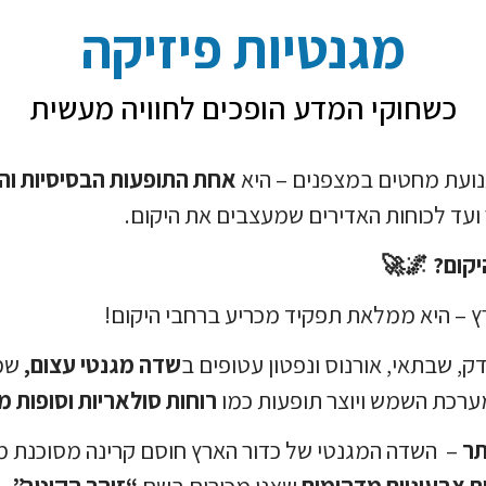
מגנטיות פיזיקה
כשחוקי המדע הופכים לחוויה מעשית
נועת מחטים במצפנים – היא
אחת התופעות הבסיסיות והח
 ועד לכוחות האדירים שמעצבים את היקום.
יקום?
🌌🚀
ץ – היא ממלאת תפקיד מכריע ברחבי היקום!
ק, שבתאי, אורנוס ונפטון עטופים ב
שדה מגנטי עצום,
שמג
ערכת השמש ויוצר תופעות כמו
רוחות סולאריות וסופות מ
תר
– השדה המגנטי של כדור הארץ חוסם קרינה מסוכנת 
ת צבעוניים מדהימים
שאנו מכירים בשם
“זוהר הקוטב”.