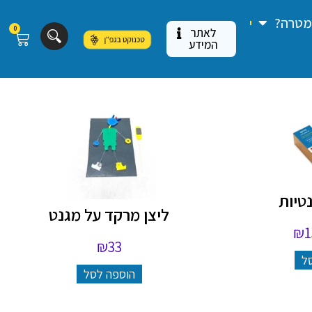
 מטרה?
0
לאתר
המידע
טיות
ליצן מרקד על מגנט
₪
1
₪
33
ל
הוספה לסל