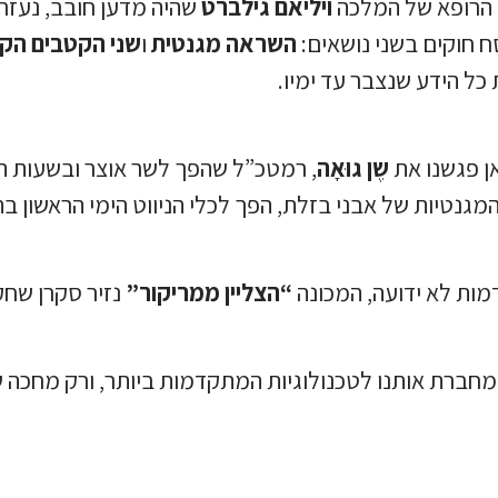
הרופא של המלכה
ויליאם גילברט
שהיה מדען חובב, נעז
ח חוקים בשני נושאים:
השראה מגנטית
ו
שני הקטבים הקי
ל הידע שנצבר עד ימיו.
ן פגשנו את
שֶן גוּאָה
, רמטכ”ל שהפך לשר אוצר ובשעות הפ
גנטיות של אבני בזלת, הפך לכלי הניווט הימי הראשון בה
דמות לא ידועה, המכונה
“הצליין ממריקור”
נזיר סקרן שחק
 מחברת אותנו לטכנולוגיות המתקדמות ביותר, ורק מחכה ש